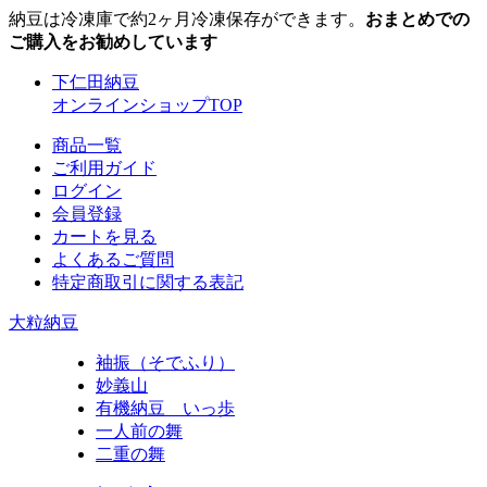
納豆は冷凍庫で約2ヶ月冷凍保存ができます。
おまとめでの
ご購入をお勧めしています
下仁田納豆
オンラインショップTOP
商品一覧
ご利用ガイド
ログイン
会員登録
カートを見る
よくあるご質問
特定商取引に関する表記
大粒納豆
袖振（そでふり）
妙義山
有機納豆 いっ歩
一人前の舞
二重の舞