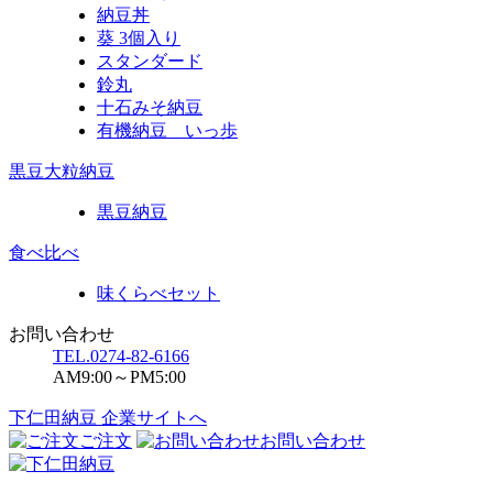
納豆丼
葵 3個入り
スタンダード
鈴丸
十石みそ納豆
有機納豆 いっ歩
黒豆大粒納豆
黒豆納豆
食べ比べ
味くらべセット
お問い合わせ
TEL.0274-82-6166
AM9:00～PM5:00
下仁田納豆 企業サイトへ
ご注文
お問い合わせ