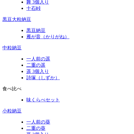
舞 3個入り
十石峠
黒豆大粒納豆
黒豆納豆
雁が音（かりがね）
中粒納豆
一人前の遥
二重の遥
遥 3個入り
詩塚（しずか）
食べ比べ
味くらべセット
小粒納豆
一人前の葵
二重の葵