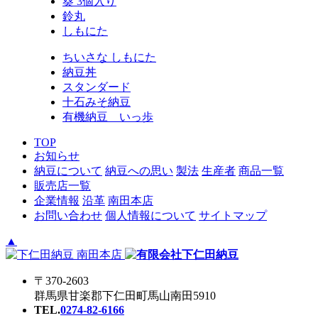
葵 3個入り
鈴丸
しもにた
ちいさな しもにた
納豆丼
スタンダード
十石みそ納豆
有機納豆 いっ歩
TOP
お知らせ
納豆について
納豆への思い
製法
生産者
商品一覧
販売店一覧
企業情報
沿革
南田本店
お問い合わせ
個人情報について
サイトマップ
▲
〒370-2603
群馬県甘楽郡下仁田町馬山南田5910
TEL.
0274-82-6166