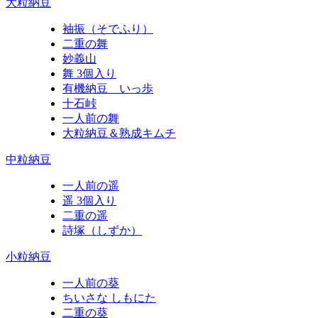
大粒納豆
袖振（そでふり）
二重の舞
妙義山
舞 3個入り
有機納豆 いっ歩
十石峠
一人前の舞
大粒納豆＆熟成キムチ
中粒納豆
一人前の遥
遥 3個入り
二重の遥
詩塚（しずか）
小粒納豆
一人前の葵
ちいさな しもにた
二重の葵