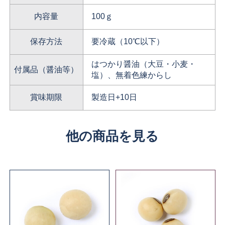
内容量
100ｇ
保存方法
要冷蔵（10℃以下）
はつかり醤油（大豆・小麦・
付属品（醤油等）
塩）、無着色練からし
賞味期限
製造日+10日
他の商品を見る