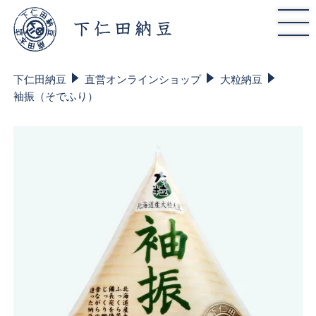
下仁田納豆
直営オンラインショップ
大粒納豆
袖振（そでふり）